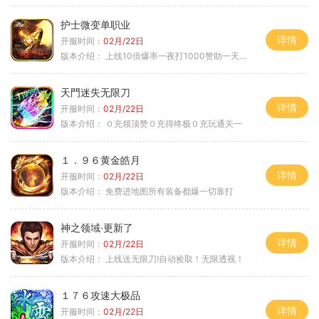
护士微变单职业
详情
开服时间：
02月/22日
版本介绍：
上线10倍爆率一夜打1000赞助一天毕业
天門迷失无限刀
详情
开服时间：
02月/22日
版本介绍：
０充领顶赞０充得终极０充玩通关一
１．９６黄金皓月
详情
开服时间：
02月/22日
版本介绍：
免费进地图所有装备都爆一切靠打
神之领域·更新了
详情
开服时间：
02月/22日
版本介绍：
上线送无限刀!自动捡取！无限透视！
１７６攻速大极品
详情
开服时间：
02月/22日