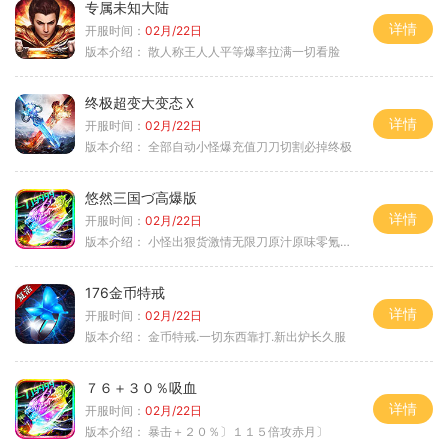
专属未知大陆
详情
开服时间：
02月/22日
版本介绍：
散人称王人人平等爆率拉满一切看脸
终极超变大变态Ｘ
详情
开服时间：
02月/22日
版本介绍：
全部自动小怪爆充值刀刀切割必掉终极
悠然三国づ高爆版
详情
开服时间：
02月/22日
版本介绍：
小怪出狠货激情无限刀原汁原味零氪通关
176金币特戒
详情
开服时间：
02月/22日
版本介绍：
金币特戒.一切东西靠打.新出炉长久服
７６＋３０％吸血
详情
开服时间：
02月/22日
版本介绍：
暴击＋２０％〕１１５倍攻赤月〕