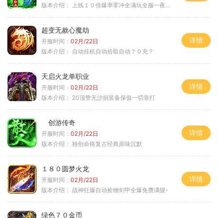
版本介绍：
上线１０倍爆率零冲全满玩全服一夜终极
超变无赦心魔劫
详情
开服时间：
02月/22日
版本介绍：
自动挂机自动拾取自动？０充？
天启火龙单职业
详情
开服时间：
02月/22日
版本介绍：
20顶赞无沙捐装备保值一切靠打
创游传奇
详情
开服时间：
02月/22日
版本介绍：
独创命格复古经典原味沉默
１８０圆梦火龙
详情
开服时间：
02月/22日
版本介绍：
战神狂爆自动捡物剑甲全爆免费满级-
绿色７０金币