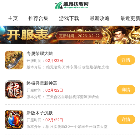
主页
推荐合集
游戏下载
最新攻略
最近更
更新时间：2026-02-22
专属荣耀大陆
详情
开服时间：
02月/22日
版本介绍：
绝无暗坑·万件专属·倍攻隐藏·满地光柱
终极吾辈新神器
详情
开服时间：
02月/22日
版本介绍：
三天合区自动挂机浑源渾源斩仙
新版木子沉默
详情
开服时间：
02月/22日
版本介绍：
荐 只卖赞助30一个爆率全开白票天堂