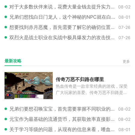
对于大多数伙伴来说，花费大量金钱去提升实力并不是首选，因此选择一个对装
08-02
兄弟们想找白日门龙人，这个神秘的NPC就在白日门地图的某个角落等着咱们呢。
08-01
想要找到赤月恶魔，首先需要了解它的确切位置。大家都知道这个强大的BOSS位
07-26
双烈火是战士职业在实战中极具爆发力的攻击技巧，其核心原理在于利用烈火剑
07-26
最新攻略
更多
传奇万恶不归路在哪里
热血传奇是一款非常经典的游戏，深受
广大玩家的喜爱。传奇万恶不归路是一
个
兄弟们要想召唤宝宝，首先需要掌握不同职业的召唤方式。道士职业拥有专属的
08-02
元宝作为最基础的流通货币，其获取效率直接影响角色发展速度。游戏内元宝分
08-02
关于学习等级的问题，从现有的信息来看，嗜血术是道士的一个后期技能，并不
08-01