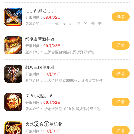
﹍﹍西游记﹍﹍〉
详情
开服时间：
09月/02日
版本介绍：
﹍﹍﹍你﹍没﹍玩﹍过﹍的﹍传﹍奇﹍﹍﹍〉
终极吾辈新神器
详情
开服时间：
09月/02日
版本介绍：
三天合区自动挂机浑源渾源斩仙
战狐三国单职业
详情
开服时间：
09月/02日
版本介绍：
三天合区沙奖8888火龙迷失冰雪轻变
７６小极品+６
详情
开服时间：
09月/02日
版本介绍：
沙老大奖励100%沙捐货币超级７连鞭尸
火龙②合①单职业
详情
开服时间：
09月/02日