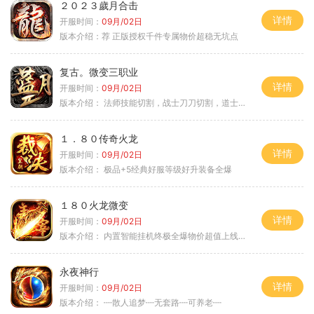
２０２３歲月合击
详情
开服时间：
09月/02日
版本介绍：
荐 正版授权千件专属物价超稳无坑点
复古。微变三职业
详情
开服时间：
09月/02日
版本介绍：
法师技能切割，战士刀刀切割，道士宠物秒怪
１．８０传奇火龙
详情
开服时间：
09月/02日
版本介绍：
极品+5经典好服等级好升装备全爆
１８０火龙微变
详情
开服时间：
09月/02日
版本介绍：
内置智能挂机终极全爆物价超值上线送神器
永夜神行
详情
开服时间：
09月/02日
版本介绍：
┉散人追梦┉无套路┉可养老┉