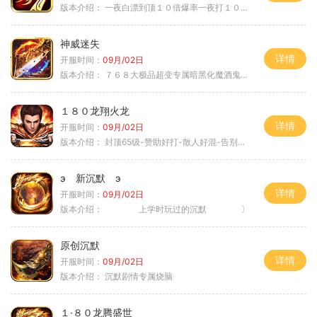
版本介绍：
一夜白漂到顶１０倍爆率一夜打１０００充
神威迷失
详情
开服时间：
09月/02日
版本介绍：
７６８大极品超变专属暗黑化魔酒鬼微变合击火
１８０龙翔火龙
详情
开服时间：
09月/02日
版本介绍：
封顶65级-赞助好打-散人好混-告别坑服
э 新沉默 э
详情
开服时间：
09月/02日
版本介绍：
上学时玩过的沉默 〕
原创沉默
详情
开服时间：
09月/02日
版本介绍：
沉默剧情专属烧脑
１·８０龙腾盛世