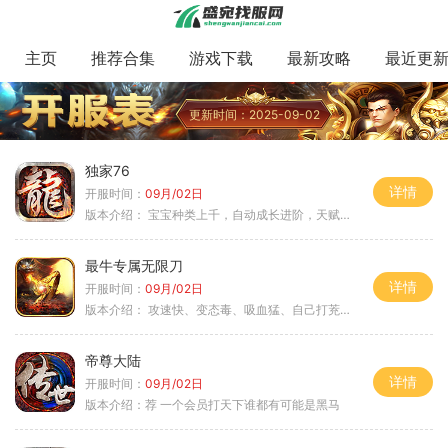
主页
推荐合集
游戏下载
最新攻略
最近更
更新时间：2025-09-02
独家76
详情
开服时间：
09月/02日
版本介绍：
宝宝种类上千，自动成长进阶，天赋培养
最牛专属无限刀
详情
开服时间：
09月/02日
版本介绍：
攻速快、变态毒、吸血猛、自己打茺值玩
帝尊大陆
详情
开服时间：
09月/02日
版本介绍：
荐 一个会员打天下谁都有可能是黑马