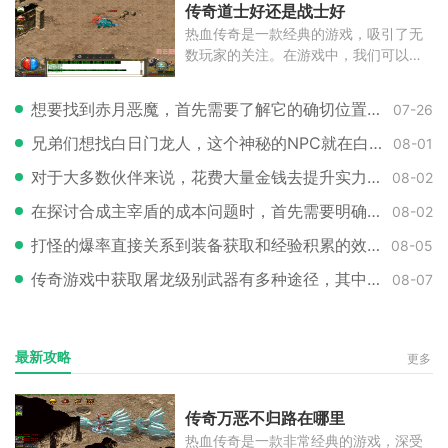
传奇道士好还是战士好
热血传奇是一款经典的游戏，吸引了无
数玩家的关注。在游戏中，我们可以扮
演
想要找到赤月恶魔，首先需要了解它的确切位置。大家都知道这个强大的BOSS位
07-26
兄弟们想找白日门龙人，这个神秘的NPC就在白日门地图的某个角落等着咱们呢。
08-01
对于大多数伙伴来说，花费大量金钱去提升实力并不是首选，因此选择一个对装
08-02
在探讨合成主宰盾的成本问题时，首先需要明确的是，这个强力盾牌的具体花费
08-02
打怪的爆率直接关系到装备获取和经验积累的效率，因此掌握提升爆率的技巧至
08-05
传奇游戏中获取屠龙级别武器有多种途径，其中最常见的是通过锻造系统来制作
08-07
最新攻略
更多
传奇万恶不归路在哪里
热血传奇是一款非常经典的游戏，深受