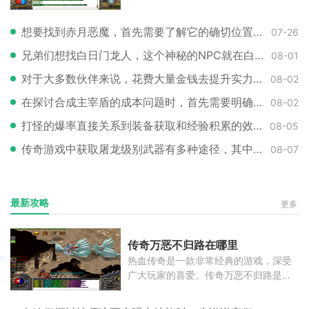
演
想要找到赤月恶魔，首先需要了解它的确切位置。大家都知道这个强大的BOSS位
07-26
兄弟们想找白日门龙人，这个神秘的NPC就在白日门地图的某个角落等着咱们呢。
08-01
对于大多数伙伴来说，花费大量金钱去提升实力并不是首选，因此选择一个对装
08-02
在探讨合成主宰盾的成本问题时，首先需要明确的是，这个强力盾牌的具体花费
08-02
打怪的爆率直接关系到装备获取和经验积累的效率，因此掌握提升爆率的技巧至
08-05
传奇游戏中获取屠龙级别武器有多种途径，其中最常见的是通过锻造系统来制作
08-07
最新攻略
更多
传奇万恶不归路在哪里
热血传奇是一款非常经典的游戏，深受
广大玩家的喜爱。传奇万恶不归路是一
个